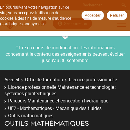
Aller à
En poursuivant votre navigation sur ce
site, vous acceptez l'utilisation de
Accepter
Refuser
cookies à des fins de mesure d'audience
Se connecter
(statistiques anonymes).
Offre en cours de modification : les informations
concernant le contenu des enseignements peuvent évoluer
jusqu’au 30 septembre
Accueil
Offre de formation
Licence professionnelle
Licence professionnelle Maintenance et technologie :
systèmes pluritechniques
Parcours Maintenance et conception hydraulique
UE2 - Mathématiques - Mécanique des fluides
Outils mathématiques
OUTILS MATHÉMATIQUES