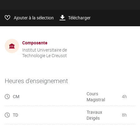
Ajouter à la sélection
Télécharger
Composante
Institut Universitaire de
Technologie Le Creusot
Heures d'enseignement
Cours
CM
4h
Magistral
Travaux
TD
8h
Dirigés