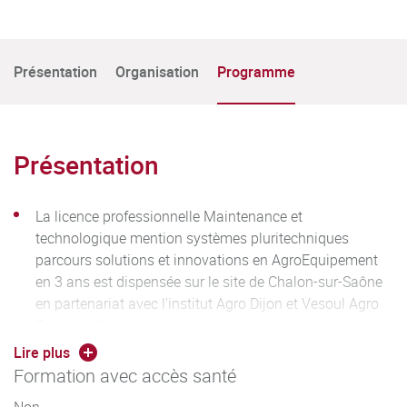
Présentation
Organisation
Programme
Présentation
La licence professionnelle Maintenance et
technologique mention systèmes pluritechniques
parcours solutions et innovations en AgroEquipement
en 3 ans est dispensée sur le site de Chalon-sur-Saône
en partenariat avec l'institut Agro Dijon et Vesoul Agro
Campus (lycée agricole).
Lire plus
La licence professionnelle Maintenance et
Formation avec accès santé
technologique mention systèmes pluritechniques
parcours maintenance et conception hydraulique est
Non