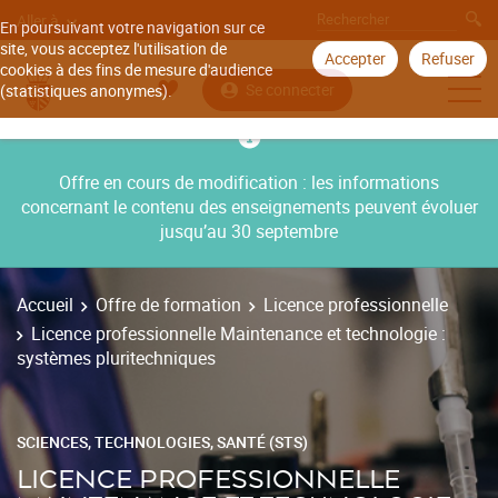
Aller à
En poursuivant votre navigation sur ce
site, vous acceptez l'utilisation de
Accepter
Refuser
cookies à des fins de mesure d'audience
Se connecter
(statistiques anonymes).
Offre en cours de modification : les informations
concernant le contenu des enseignements peuvent évoluer
jusqu’au 30 septembre
Accueil
Offre de formation
Licence professionnelle
Licence professionnelle Maintenance et technologie :
systèmes pluritechniques
SCIENCES, TECHNOLOGIES, SANTÉ (STS)
LICENCE PROFESSIONNELLE