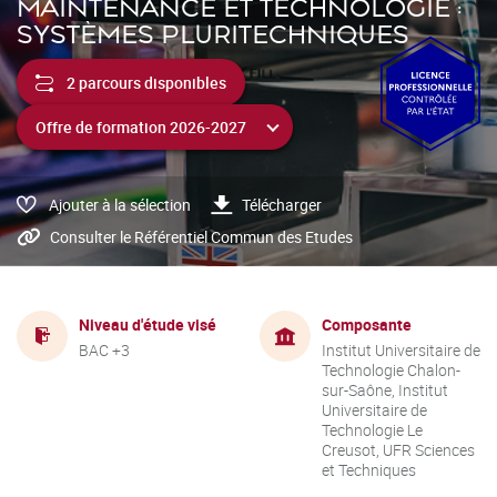
MAINTENANCE ET TECHNOLOGIE :
SYSTÈMES PLURITECHNIQUES
2 parcours disponibles
Ajouter à la sélection
Télécharger
Consulter le Référentiel Commun des Etudes
Niveau d'étude visé
Composante
BAC +3
Institut Universitaire de
Technologie Chalon-
sur-Saône, Institut
Universitaire de
Technologie Le
Creusot, UFR Sciences
et Techniques