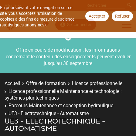
Aller à
En poursuivant votre navigation sur ce
site, vous acceptez l'utilisation de
Accepter
Refuser
cookies à des fins de mesure d'audience
Se connecter
(statistiques anonymes).
Offre en cours de modification : les informations
concernant le contenu des enseignements peuvent évoluer
jusqu’au 30 septembre
Accueil
Offre de formation
Licence professionnelle
Licence professionnelle Maintenance et technologie :
systèmes pluritechniques
Parcours Maintenance et conception hydraulique
UE3 - Electrotechnique - Automatisme
UE3 - ELECTROTECHNIQUE -
AUTOMATISME