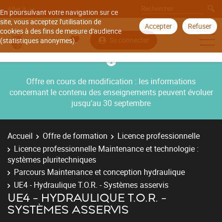
Aller à
En poursuivant votre navigation sur ce
site, vous acceptez l'utilisation de
Accepter
Refuser
cookies à des fins de mesure d'audience
Se connecter
(statistiques anonymes).
Offre en cours de modification : les informations
concernant le contenu des enseignements peuvent évoluer
jusqu’au 30 septembre
Accueil
Offre de formation
Licence professionnelle
Licence professionnelle Maintenance et technologie :
systèmes pluritechniques
Parcours Maintenance et conception hydraulique
UE4 - Hydraulique T.O.R. - Systèmes asservis
UE4 - HYDRAULIQUE T.O.R. -
SYSTÈMES ASSERVIS