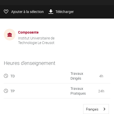
Ajouter à la sélection
Télécharger
Composante
Institut Universitaire de
Technologie Le Creusot
Heures d'enseignement
Travaux
TD
4h
Dirigés
Travaux
TP
24h
Pratiques
Français