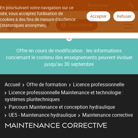
Aller à
En poursuivant votre navigation sur ce
site, vous acceptez l'utilisation de
Accepter
Refuser
cookies à des fins de mesure d'audience
Se connecter
(statistiques anonymes).
Offre en cours de modification : les informations
concernant le contenu des enseignements peuvent évoluer
jusqu’au 30 septembre
Accueil
Offre de formation
Licence professionnelle
Licence professionnelle Maintenance et technologie :
systèmes pluritechniques
Parcours Maintenance et conception hydraulique
UE5 - Maintenance hydraulique
Maintenance corrective
MAINTENANCE CORRECTIVE