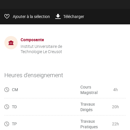
Ajouter à la sélection
Télécharger
Composante
Institut Universitaire de
Technologie Le Creusot
Heures d'enseignement
Cours
CM
4h
Magistral
Travaux
TD
20h
Dirigés
Travaux
TP
22h
Pratiques