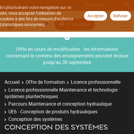
Aller à
En poursuivant votre navigation sur ce
site, vous acceptez l'utilisation de
Accepter
Refuser
cookies à des fins de mesure d'audience
Se connecter
(statistiques anonymes).
Offre en cours de modification : les informations
concernant le contenu des enseignements peuvent évoluer
jusqu’au 30 septembre
Accueil
Offre de formation
Licence professionnelle
Licence professionnelle Maintenance et technologie :
systèmes pluritechniques
Parcours Maintenance et conception hydraulique
UE6 - Conception de produits hydrauliques
Conception des systèmes
CONCEPTION DES SYSTÈMES