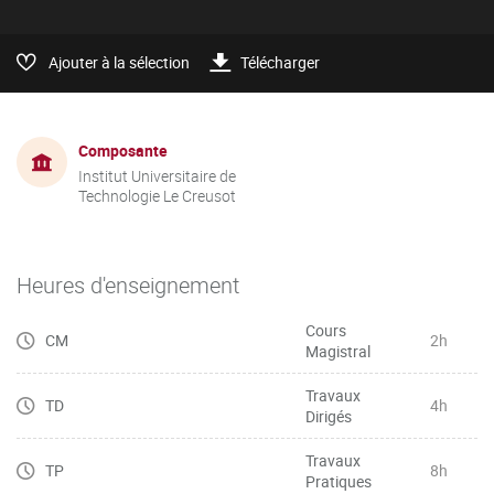
Ajouter à la sélection
Télécharger
Composante
Institut Universitaire de
Technologie Le Creusot
Heures d'enseignement
Cours
CM
2h
Magistral
Travaux
TD
4h
Dirigés
Travaux
TP
8h
Pratiques