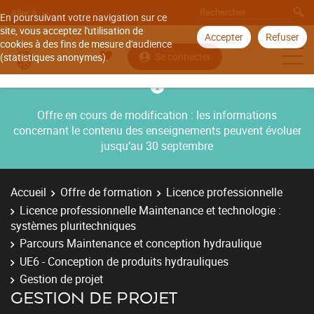
Aller à
En poursuivant votre navigation sur ce
site, vous acceptez l'utilisation de
Accepter
Refuser
cookies à des fins de mesure d'audience
Se connecter
(statistiques anonymes).
Offre en cours de modification : les informations
concernant le contenu des enseignements peuvent évoluer
jusqu’au 30 septembre
Accueil
Offre de formation
Licence professionnelle
Licence professionnelle Maintenance et technologie :
systèmes pluritechniques
Parcours Maintenance et conception hydraulique
UE6 - Conception de produits hydrauliques
Gestion de projet
GESTION DE PROJET