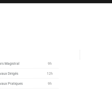
rs Magistral
9h
vaux Dirigés
12h
vaux Pratiques
9h