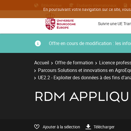
Bibliothèque
Etudiants internationaux
En poursuivant votre navigation sur ce site, vous
Suivre une UE Tra
Offre en cours de modification : les i
Accueil
Offre de formation
Licence profess
Parcours Solutions et innovations en AgroE
UE2.2 - Exploiter des données à des fins d'an
RDM APPLIQU
Ajouter à la sélection
Télécharger