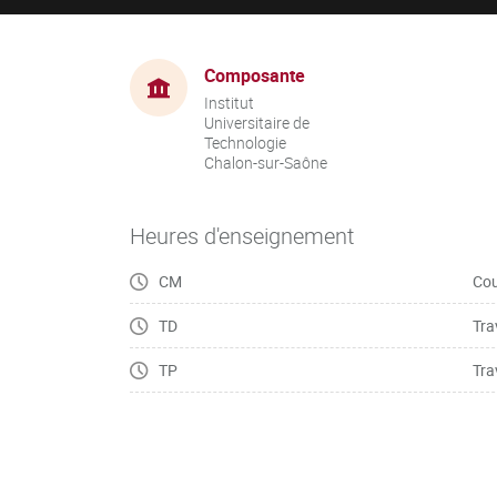
Composante
Institut
Universitaire de
Technologie
Chalon-sur-Saône
Heures d'enseignement
CM
Cou
TD
Tra
TP
Tra