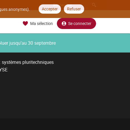
Accepter
Refuser
tiques anonymes).
Ma sélection
Se connecter
oluer jusqu’au 30 septembre
: systèmes pluritechniques
LYSE