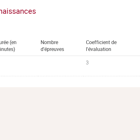
nnaissances
urée (en
Nombre
Coefficient de
inutes)
d'épreuves
l'évaluation
3