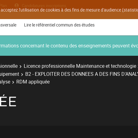
Plan
Candidatures inscriptions
 acceptez l'utilisation de cookies à des fins de mesure d'audience (statis
nsversale
Lire le référentiel commun des études
nformations concernant le contenu des enseignements peuvent év
ionnelle
Licence professionnelle Maintenance et technologie 
quipement
B2 - EXPLOITER DES DONNEES A DES FINS D'ANA
alyse
RDM appliquée
ÉE