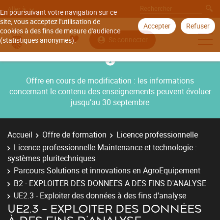
Aller à
En poursuivant votre navigation sur ce
site, vous acceptez l'utilisation de
Accepter
Refuser
cookies à des fins de mesure d'audience
Se connecter
(statistiques anonymes).
Offre en cours de modification : les informations
concernant le contenu des enseignements peuvent évoluer
jusqu’au 30 septembre
Accueil
Offre de formation
Licence professionnelle
Licence professionnelle Maintenance et technologie :
systèmes pluritechniques
Parcours Solutions et innovations en AgroEquipement
B2 - EXPLOITER DES DONNEES A DES FINS D'ANALYSE
UE2.3 - Exploiter des données à des fins d'analyse
UE2.3 - EXPLOITER DES DONNÉES