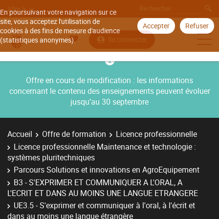
Aller à
En poursuivant votre navigation sur ce
site, vous acceptez l'utilisation de
Accepter
Refuser
cookies à des fins de mesure d'audience
Se connecter
(statistiques anonymes).
Offre en cours de modification : les informations
concernant le contenu des enseignements peuvent évoluer
jusqu’au 30 septembre
Accueil
Offre de formation
Licence professionnelle
Licence professionnelle Maintenance et technologie :
systèmes pluritechniques
Parcours Solutions et innovations en AgroEquipement
B3 - S'EXPRIMER ET COMMUNIQUER A L'ORAL, A
L'ECRIT ET DANS AU MOINS UNE LANGUE ETRANGERE
UE3.5 - S'exprimer et communiquer à l'oral, à l'écrit et
dans au moins une langue étrangère