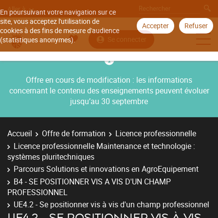
Aller à
En poursuivant votre navigation sur ce
site, vous acceptez l'utilisation de
Accepter
Refuser
cookies à des fins de mesure d'audience
Se connecter
(statistiques anonymes).
Offre en cours de modification : les informations
concernant le contenu des enseignements peuvent évoluer
jusqu’au 30 septembre
Accueil
Offre de formation
Licence professionnelle
Licence professionnelle Maintenance et technologie :
systèmes pluritechniques
Parcours Solutions et innovations en AgroEquipement
B4 - SE POSITIONNER VIS A VIS D'UN CHAMP
PROFESSIONNEL
UE4.2 - Se positionner vis à vis d'un champ professionnel
UE4.2 - SE POSITIONNER VIS À VIS