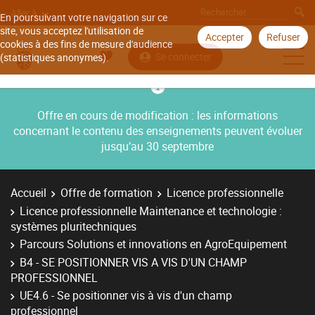
Aller à
En poursuivant votre navigation sur ce
site, vous acceptez l'utilisation de
Accepter
Refuser
cookies à des fins de mesure d'audience
Se connecter
(statistiques anonymes).
Offre en cours de modification : les informations
concernant le contenu des enseignements peuvent évoluer
jusqu’au 30 septembre
Accueil
Offre de formation
Licence professionnelle
Licence professionnelle Maintenance et technologie :
systèmes pluritechniques
Parcours Solutions et innovations en AgroEquipement
B4 - SE POSITIONNER VIS A VIS D'UN CHAMP
PROFESSIONNEL
UE4.6 - Se positionner vis à vis d'un champ
professionnel