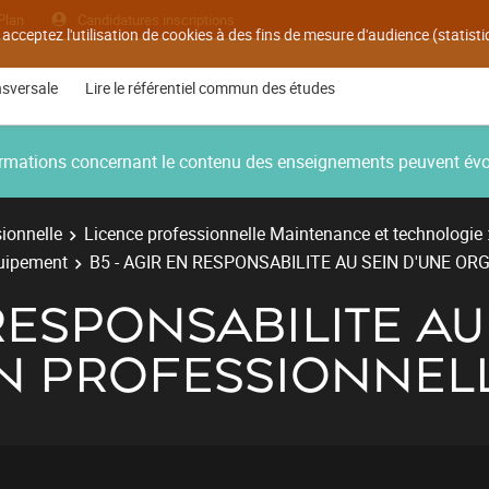
Plan
Candidatures inscriptions
 acceptez l'utilisation de cookies à des fins de mesure d'audience (statis
nsversale
Lire le référentiel commun des études
nformations concernant le contenu des enseignements peuvent év
ionnelle
Licence professionnelle Maintenance et technologie 
quipement
B5 - AGIR EN RESPONSABILITE AU SEIN D'UNE O
 RESPONSABILITE AU
N PROFESSIONNEL