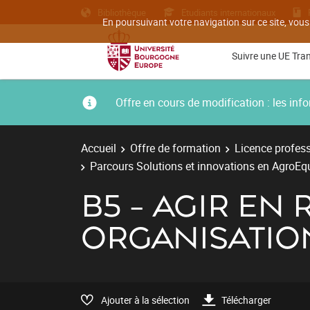
Bibliothèque
Etudiants internationaux
En poursuivant votre navigation sur ce site, vous
Suivre une UE Tra
Offre en cours de modification : les i
Accueil
Offre de formation
Licence profess
Parcours Solutions et innovations en AgroE
B5 - AGIR EN
ORGANISATIO
Ajouter à la sélection
Télécharger