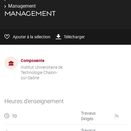
Management
MANAGEMENT
Ajouter à la sélection
Télécharger
Composante
Institut Universitaire de
Technologie Chalon-
sur-Saône
Heures d'enseignement
Travaux
TD
7h
Dirigés
Travaux