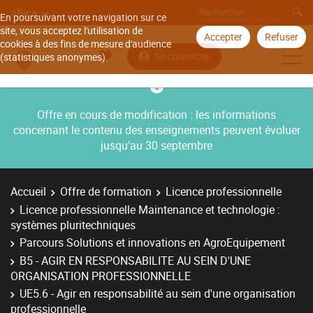
Aller à
En poursuivant votre navigation sur ce
site, vous acceptez l'utilisation de
Accepter
Refuser
cookies à des fins de mesure d'audience
Se connecter
(statistiques anonymes).
Offre en cours de modification : les informations
concernant le contenu des enseignements peuvent évoluer
jusqu’au 30 septembre
Accueil
Offre de formation
Licence professionnelle
Licence professionnelle Maintenance et technologie :
systèmes pluritechniques
Parcours Solutions et innovations en AgroEquipement
B5 - AGIR EN RESPONSABILITE AU SEIN D'UNE
ORGANISATION PROFESSIONNELLE
UE5.6 - Agir en responsabilité au sein d'une organisation
professionnelle