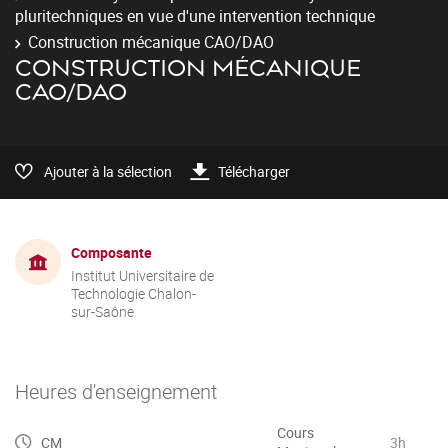
pluritechniques en vue d'une intervention technique
Construction mécanique CAO/DAO
CONSTRUCTION MÉCANIQUE
CAO/DAO
Ajouter à la sélection
Télécharger
Composante
Institut Universitaire de
Technologie Chalon-
sur-Saône
Heures d'enseignement
Cours
CM
3h