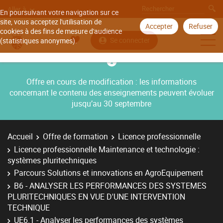
Aller à
En poursuivant votre navigation sur ce
site, vous acceptez l'utilisation de
Accepter
Refuser
cookies à des fins de mesure d'audience
Se connecter
(statistiques anonymes).
Offre en cours de modification : les informations
concernant le contenu des enseignements peuvent évoluer
jusqu’au 30 septembre
Accueil
Offre de formation
Licence professionnelle
Licence professionnelle Maintenance et technologie :
systèmes pluritechniques
Parcours Solutions et innovations en AgroEquipement
B6 - ANALYSER LES PERFORMANCES DES SYSTEMES
PLURITECHNIQUES EN VUE D'UNE INTERVENTION
TECHNIQUE
UE6.1 - Analyser les performances des systèmes