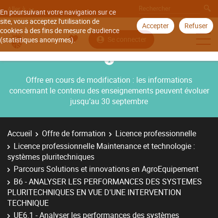
Aller à
En poursuivant votre navigation sur ce
site, vous acceptez l'utilisation de
Accepter
Refuser
cookies à des fins de mesure d'audience
Se connecter
(statistiques anonymes).
Offre en cours de modification : les informations
concernant le contenu des enseignements peuvent évoluer
jusqu’au 30 septembre
Accueil
Offre de formation
Licence professionnelle
Licence professionnelle Maintenance et technologie :
systèmes pluritechniques
Parcours Solutions et innovations en AgroEquipement
B6 - ANALYSER LES PERFORMANCES DES SYSTEMES
PLURITECHNIQUES EN VUE D'UNE INTERVENTION
TECHNIQUE
UE6.1 - Analyser les performances des systèmes