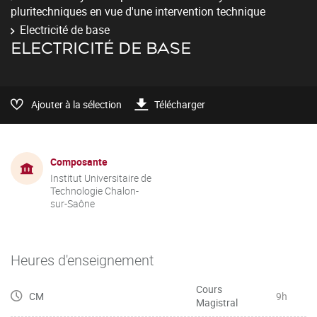
pluritechniques en vue d'une intervention technique
Electricité de base
ELECTRICITÉ DE BASE
Ajouter à la sélection
Télécharger
Composante
Institut Universitaire de
Technologie Chalon-
sur-Saône
Heures d'enseignement
Cours
CM
9h
Magistral