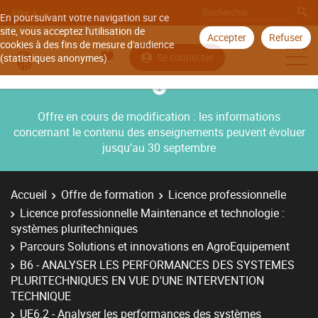
Aller à
En poursuivant votre navigation sur ce
site, vous acceptez l'utilisation de
Accepter
Refuser
cookies à des fins de mesure d'audience
Se connecter
(statistiques anonymes).
Offre en cours de modification : les informations
concernant le contenu des enseignements peuvent évoluer
jusqu’au 30 septembre
Accueil
Offre de formation
Licence professionnelle
Licence professionnelle Maintenance et technologie :
systèmes pluritechniques
Parcours Solutions et innovations en AgroEquipement
B6 - ANALYSER LES PERFORMANCES DES SYSTEMES
PLURITECHNIQUES EN VUE D'UNE INTERVENTION
TECHNIQUE
UE6.2 - Analyser les performances des systèmes