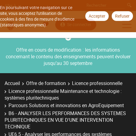
Aller à
En poursuivant votre navigation sur ce
site, vous acceptez l'utilisation de
Accepter
Refuser
cookies à des fins de mesure d'audience
Se connecter
(statistiques anonymes).
Offre en cours de modification : les informations
concernant le contenu des enseignements peuvent évoluer
jusqu’au 30 septembre
Accueil
Offre de formation
Licence professionnelle
Licence professionnelle Maintenance et technologie :
systèmes pluritechniques
Parcours Solutions et innovations en AgroEquipement
B6 - ANALYSER LES PERFORMANCES DES SYSTEMES
PLURITECHNIQUES EN VUE D'UNE INTERVENTION
TECHNIQUE
UE6.5 - Analyser les performances des systèmes