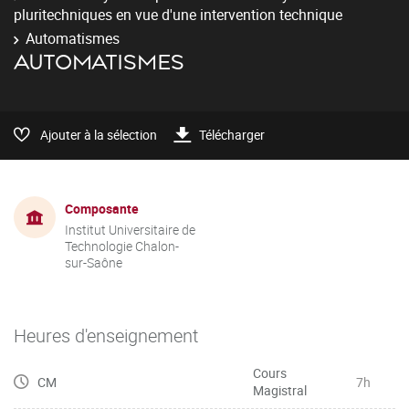
pluritechniques en vue d'une intervention technique
Automatismes
AUTOMATISMES
Ajouter à la sélection
Télécharger
Composante
Institut Universitaire de
Technologie Chalon-
sur-Saône
Heures d'enseignement
Cours
CM
7h
Magistral