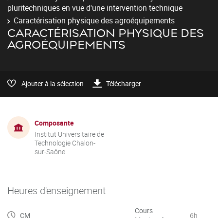
pluritechniques en vue d'une intervention technique
Caractérisation physique des agroéquipements
CARACTÉRISATION PHYSIQUE DES
AGROÉQUIPEMENTS
Ajouter à la sélection
Télécharger
Composante
Institut Universitaire de
Technologie Chalon-
sur-Saône
Heures d'enseignement
Cours
CM
6h