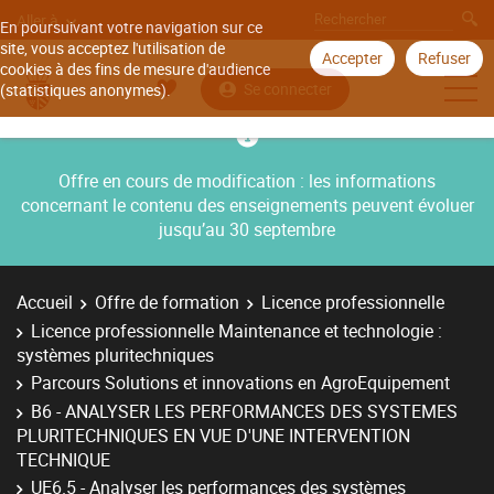
Aller à
En poursuivant votre navigation sur ce
site, vous acceptez l'utilisation de
Accepter
Refuser
cookies à des fins de mesure d'audience
Se connecter
(statistiques anonymes).
Offre en cours de modification : les informations
concernant le contenu des enseignements peuvent évoluer
jusqu’au 30 septembre
Accueil
Offre de formation
Licence professionnelle
Licence professionnelle Maintenance et technologie :
systèmes pluritechniques
Parcours Solutions et innovations en AgroEquipement
B6 - ANALYSER LES PERFORMANCES DES SYSTEMES
PLURITECHNIQUES EN VUE D'UNE INTERVENTION
TECHNIQUE
UE6.5 - Analyser les performances des systèmes