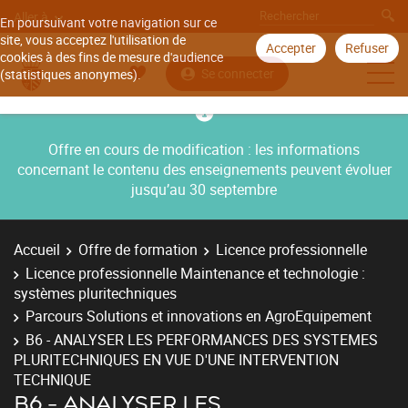
Aller à
En poursuivant votre navigation sur ce
site, vous acceptez l'utilisation de
Accepter
Refuser
cookies à des fins de mesure d'audience
Se connecter
(statistiques anonymes).
Offre en cours de modification : les informations
concernant le contenu des enseignements peuvent évoluer
jusqu’au 30 septembre
Accueil
Offre de formation
Licence professionnelle
Licence professionnelle Maintenance et technologie :
systèmes pluritechniques
Parcours Solutions et innovations en AgroEquipement
B6 - ANALYSER LES PERFORMANCES DES SYSTEMES
PLURITECHNIQUES EN VUE D'UNE INTERVENTION
TECHNIQUE
B6 - ANALYSER LES