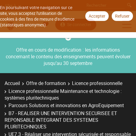
Aller à
En poursuivant votre navigation sur ce
site, vous acceptez l'utilisation de
Accepter
Refuser
cookies à des fins de mesure d'audience
Se connecter
(statistiques anonymes).
Offre en cours de modification : les informations
concernant le contenu des enseignements peuvent évoluer
jusqu’au 30 septembre
Accueil
Offre de formation
Licence professionnelle
Licence professionnelle Maintenance et technologie :
systèmes pluritechniques
Parcours Solutions et innovations en AgroEquipement
B7 - REALISER UNE INTERVENTION SECURISEE ET
REPONSABLE INTEGRANT DES SYSTEMES
PLURITECHNIQUES
UE7.3 - Réaliser une intervention sécurisée et responsable