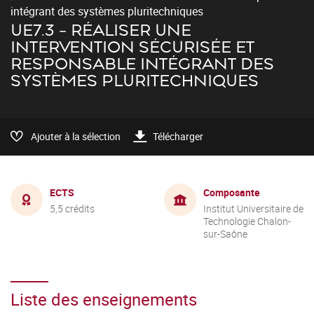
intégrant des systèmes pluritechniques
UE7.3 - RÉALISER UNE
INTERVENTION SÉCURISÉE ET
RESPONSABLE INTÉGRANT DES
SYSTÈMES PLURITECHNIQUES
Ajouter à la sélection
Télécharger
ECTS
Composante
5,5 crédits
Institut Universitaire de
Technologie Chalon-
sur-Saône
Liste des enseignements