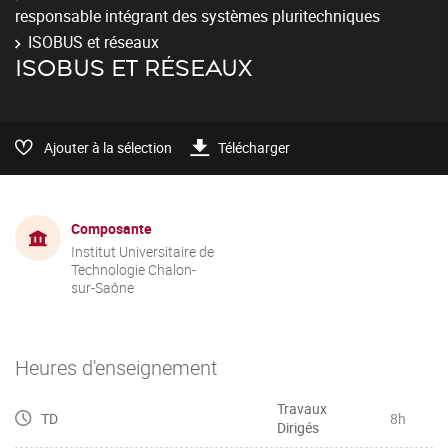
responsable intégrant des systèmes pluritechniques
ISOBUS et réseaux
ISOBUS ET RÉSEAUX
Ajouter à la sélection
Télécharger
Composante
Institut Universitaire de
Technologie Chalon-
sur-Saône
Heures d'enseignement
Travaux
TD
8h
Dirigés