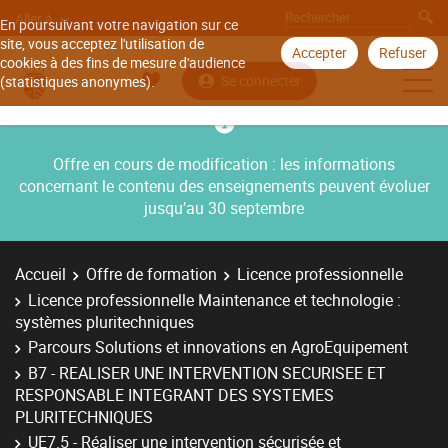
Aller à
En poursuivant votre navigation sur ce
site, vous acceptez l'utilisation de
Accepter
Refuser
cookies à des fins de mesure d'audience
Se connecter
(statistiques anonymes).
Offre en cours de modification : les informations
concernant le contenu des enseignements peuvent évoluer
jusqu’au 30 septembre
Accueil
Offre de formation
Licence professionnelle
Licence professionnelle Maintenance et technologie :
systèmes pluritechniques
Parcours Solutions et innovations en AgroEquipement
B7 - REALISER UNE INTERVENTION SECURISEE ET
RESPONSABLE INTEGRANT DES SYSTEMES
PLURITECHNIQUES
UE7.5 - Réaliser une intervention sécurisée et