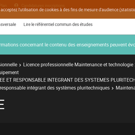
Plan
Candidatures inscriptions
 acceptez l'utilisation de cookies à des fins de mesure d'audience (statis
nsversale
Lire le référentiel commun des études
nformations concernant le contenu des enseignements peuvent év
ionnelle
Licence professionnelle Maintenance et technologie 
quipement
ISEE ET RESPONSABLE INTEGRANT DES SYSTEMES PLURITEC
t responsable intégrant des systèmes pluritechniques
Mainten
E