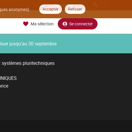
Accepter
Refuser
tiques anonymes).
Ma sélection
Se connecter
oluer jusqu’au 30 septembre
: systèmes pluritechniques
HNIQUES
ance