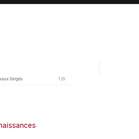
vaux Dirigés
12h
nnaissances