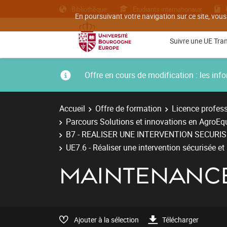
Bibliothèque
Etudiants internationaux
En poursuivant votre navigation sur ce site, vous
Suivre une UE Tra
Offre en cours de modification : les i
Accueil
Offre de formation
Licence profess
Parcours Solutions et innovations en AgroE
B7 - REALISER UNE INTERVENTION SECUR
UE7.6 - Réaliser une intervention sécurisée e
MAINTENANC
Ajouter à la sélection
Télécharger