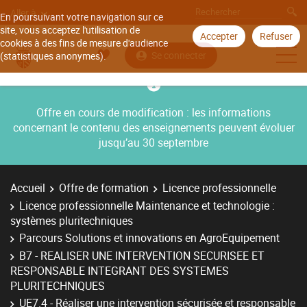
Aller à
En poursuivant votre navigation sur ce
site, vous acceptez l'utilisation de
Accepter
Refuser
cookies à des fins de mesure d'audience
Se connecter
(statistiques anonymes).
Offre en cours de modification : les informations
concernant le contenu des enseignements peuvent évoluer
jusqu’au 30 septembre
Accueil
Offre de formation
Licence professionnelle
Licence professionnelle Maintenance et technologie :
systèmes pluritechniques
Parcours Solutions et innovations en AgroEquipement
B7 - REALISER UNE INTERVENTION SECURISEE ET
RESPONSABLE INTEGRANT DES SYSTEMES
PLURITECHNIQUES
UE7.4 - Réaliser une intervention sécurisée et responsable