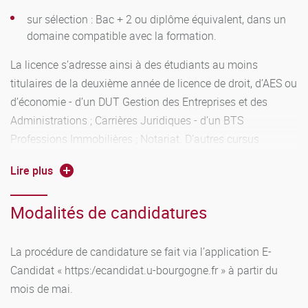
sur sélection : Bac + 2 ou diplôme équivalent, dans un
domaine compatible avec la formation.
La licence s’adresse ainsi à des étudiants au moins
titulaires de la deuxième année de licence de droit, d’AES ou
d’économie - d’un DUT Gestion des Entreprises et des
Administrations ; Carrières Juridiques - d’un BTS
Professions Immobilières ; Notariat. D’autres cursus
pourront être pris en considération.
Lire plus
par validation d’acquis ou équivalence de diplôme
Modalités de candidatures
en formation initiale : s’adresser à la scolarité organisatrice
de la formation
La procédure de candidature se fait via l’application E-
en formation continue : s’adresser au service de formation
Candidat « https:/ecandidat.u-bourgogne.fr » à partir du
continue de l’université (03.80.39.51.80)
mois de mai.