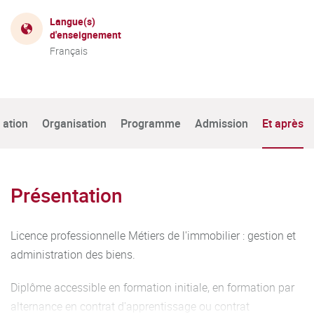
Langue(s)
d'enseignement
Français
tation
Organisation
Programme
Admission
Et après
Présentation
Licence professionnelle Métiers de l'immobilier : gestion et
administration des biens.
Diplôme accessible en formation initiale, en formation par
alternance en contrat d'apprentissage ou contrat