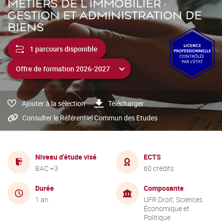
MÉTIERS DE L'IMMOBILIER :
GESTION ET ADMINISTRATION DE
BIENS
1 parcours disponible
Ajouter à la sélection
Télécharger
Consulter le Référentiel Commun des Etudes
Niveau d'étude visé
ECTS
BAC +3
60 crédits
Durée
Composante
1 an
UFR Droit, Sciences
Économique et
Politique