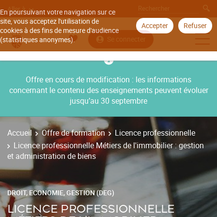
Aller à
En poursuivant votre navigation sur ce
site, vous acceptez l'utilisation de
Accepter
Refuser
cookies à des fins de mesure d'audience
Se connecter
(statistiques anonymes).
Offre en cours de modification : les informations
concernant le contenu des enseignements peuvent évoluer
jusqu’au 30 septembre
Accueil
Offre de formation
Licence professionnelle
Licence professionnelle Métiers de l'immobilier : gestion
et administration de biens
DROIT, ECONOMIE, GESTION (DEG)
LICENCE PROFESSIONNELLE