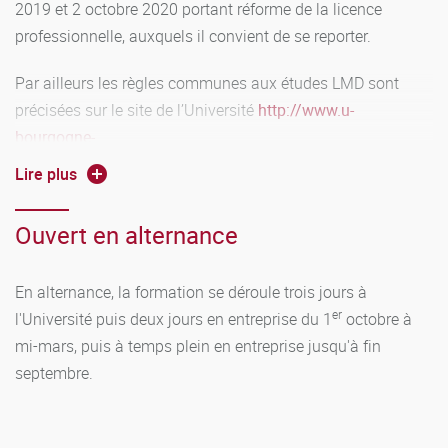
2019 et 2 octobre 2020 portant réforme de la licence
professionnelle, auxquels il convient de se reporter.
Par ailleurs les règles communes aux études LMD sont
précisées sur le site de l’Université
http://www.u-
bourgogne-
formation.fr/IMG/pdf/referentiel_etudes_lmd.pdf
Lire plus
Sessions d'examen
Ouvert en alternance
Deux sessions de contrôle des connaissances et aptitudes
sont organisées : une session initiale et une session de
En alternance, la formation se déroule trois jours à
rattrapage après une première publication des résultats.
er
l'Université puis deux jours en entreprise du 1
octobre à
mi-mars, puis à temps plein en entreprise jusqu'à fin
septembre.