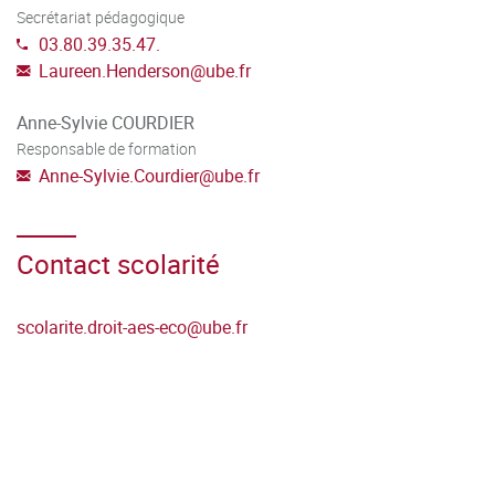
Secrétariat pédagogique
outils multimédias professionnels (comptabilité,
03.80.39.35.47.
réseaux et sites web).
Laureen.Henderson
@
ube.fr
Anne-Sylvie COURDIER
Responsable de formation
Anne-Sylvie.Courdier
@
ube.fr
Contact scolarité
scolarite.droit-aes-eco
@
ube.fr