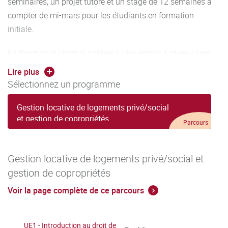
séminaires, un projet tutoré et un stage de 12 semaines à
compter de mi-mars pour les étudiants en formation
initiale.
En fonction du cursus antérieur, une remise à niveau sera
proposée aux étudiants dans les matières suivantes :
Lire plus
DROIT, BUREAUTIQUE et GESTION (5 h/matière).
Sélectionnez un programme
En alternance, la formation se déroule trois jours à
Gestion locative de logements privé/social
er
l'Université puis deux jours en entreprise du 1
octobre à
et gestion de copropriétés
Parcours
mi-mars, puis à temps plein en entreprise jusqu'à fin
septembre.
Gestion locative de logements privé/social et
gestion de copropriétés
Voir la page complète de ce parcours
UE1 - Introduction au droit de