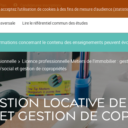
Plan
Candidatures inscriptions
 acceptez l'utilisation de cookies à des fins de mesure d'audience (statis
nsversale
Lire le référentiel commun des études
nformations concernant le contenu des enseignements peuvent év
ionnelle
Licence professionnelle Métiers de l'immobilier : ges
social et gestion de copropriétés
STION LOCATIVE D
 ET GESTION DE CO