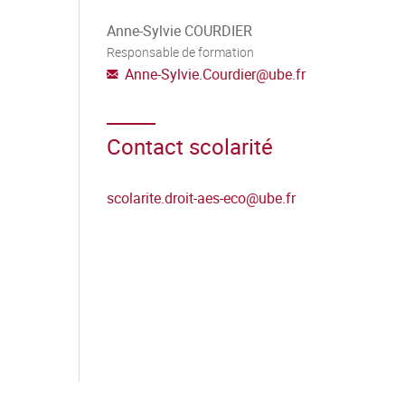
Anne-Sylvie COURDIER
Responsable de formation
Anne-Sylvie.Courdier
@
ube.fr
Contact scolarité
scolarite.droit-aes-eco
@
ube.fr