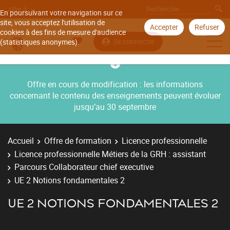
Aller à
En poursuivant votre navigation sur ce
site, vous acceptez l'utilisation de
Accepter
Refuser
cookies à des fins de mesure d'audience
Se connecter
(statistiques anonymes).
Offre en cours de modification : les informations
concernant le contenu des enseignements peuvent évoluer
jusqu’au 30 septembre
Accueil
Offre de formation
Licence professionnelle
Licence professionnelle Métiers de la GRH : assistant
Parcours Collaborateur chief executive
UE 2 Notions fondamentales 2
UE 2 NOTIONS FONDAMENTALES 2