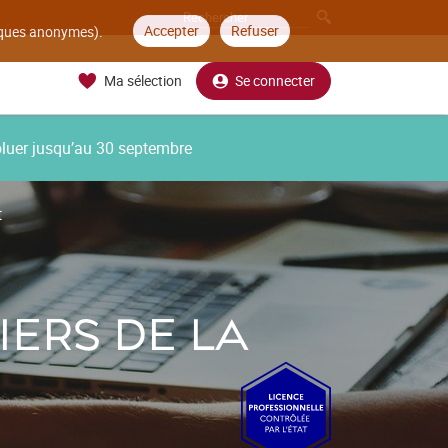
Accepter
Refuser
tiques anonymes).
Ma sélection
Se connecter
oluer jusqu’au 30 septembre
t
ERS DE LA