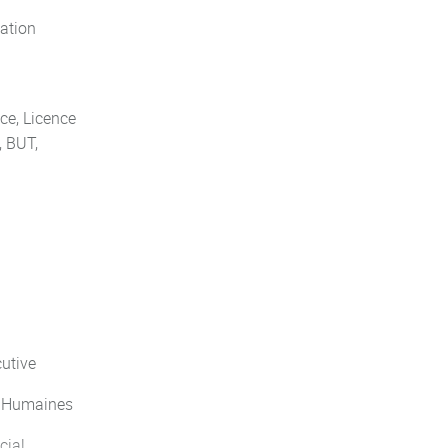
ation
ce, Licence
, BUT,
cutive
s Humaines
cial