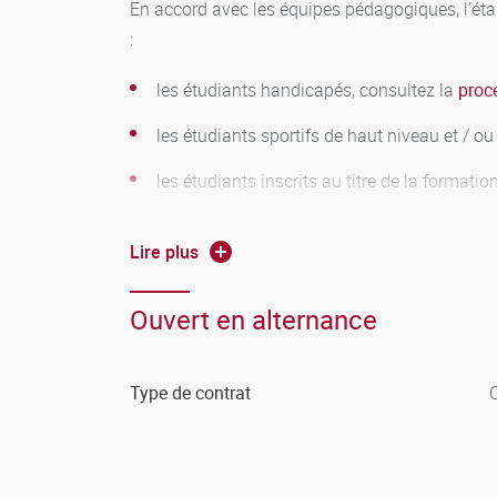
En accord avec les équipes pédagogiques, l’éta
:
les étudiants handicapés, consultez la
proc
les étudiants sportifs de haut niveau et / o
les étudiants inscrits au titre de la formati
Ces aménagements sont adaptés à la situation p
Lire plus
formation puis transmis au service scolarité de
universitaire ou, si l’emploi est obtenu en cours
Ouvert en alternance
statuts des étudiants salariés et des étudiants i
Type de contrat