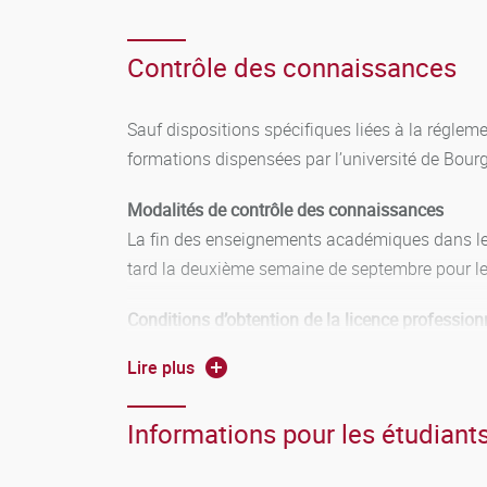
Contrôle des connaissances
Sauf dispositions spécifiques liées à la réglem
formations dispensées par l’université de Bour
Modalités de contrôle des connaissances
La fin des enseignements académiques dans le c
tard la deuxième semaine de septembre pour les
Conditions d’obtention de la licence profession
Lire plus
se reporter aux modalités d'obtention définies
Informations pour les étudiants