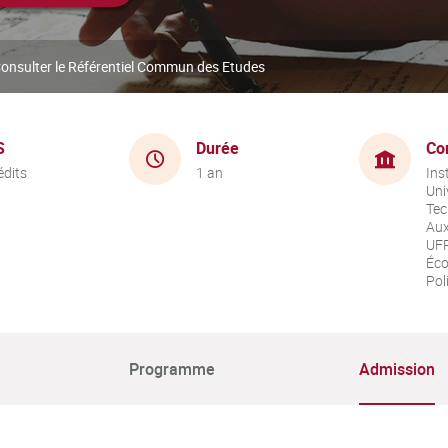
onsulter le Référentiel Commun des Etudes
S
Durée
Co
édits
1 an
Ins
Uni
Tec
Aux
UFR
Éco
Pol
Programme
Admission