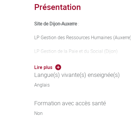
Présentation
Site de Dijon-Auxerre
:
LP Gestion des Ressources Humaines (Auxerre
LP Gestion de la Paie et du Social (Dijon)
UFR Droit :
Lire plus
Langue(s) vivante(s) enseignée(s)
LP Collaborateur Chief Executive
Anglais
Formation avec accès santé
Non