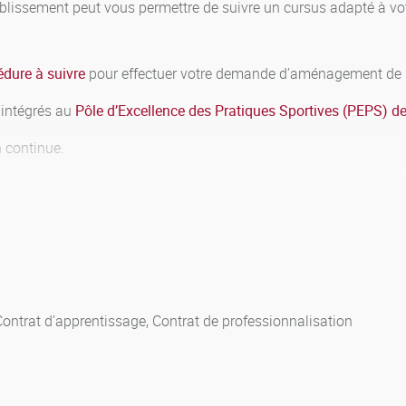
blissement peut vous permettre de suivre un cursus adapté à votr
édure à suivre
pour effectuer votre demande d’aménagement de s
u intégrés au
Pôle d’Excellence des Pratiques Sportives (PEPS) de
on continue.
articulière du demandeur. Ils sont décrits dans un document co-
 la formation. Ce document est établi et communiqué à la scolarit
 d’année, dans le mois qui suit le début du contrat. Le jury est i
ntégrés au PEPS de l’uB ont consultables sur le site Internet et I
Contrat d'apprentissage, Contrat de professionnalisation