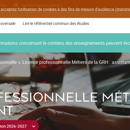
Plan
Candidatures inscriptions
 acceptez l'utilisation de cookies à des fins de mesure d'audience (statis
nsversale
Lire le référentiel commun des études
nformations concernant le contenu des enseignements peuvent év
ionnelle
Licence professionnelle Métiers de la GRH : assistan
FESSIONNELLE MÉTI
NT