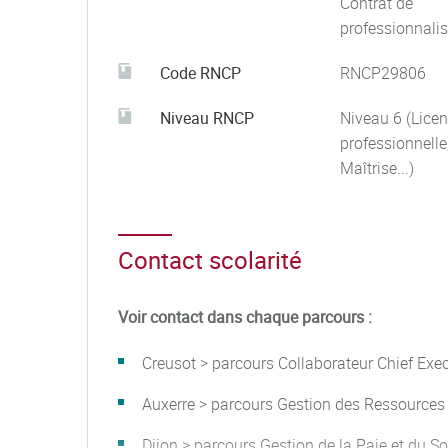
Contrat de
professionnalis
Code RNCP
RNCP29806
Niveau RNCP
Niveau 6 (Licen
professionnelle
Maîtrise...)
Contact scolarité
Voir contact dans chaque parcours :
Creusot > parcours Collaborateur Chief Exe
Auxerre > parcours Gestion des Ressource
Dijon > parcours Gestion de la Paie et du So