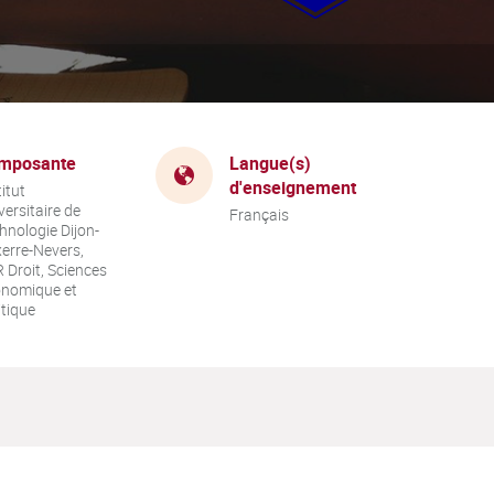
mposante
Langue(s)
d'enseignement
titut
versitaire de
Français
hnologie Dijon-
erre-Nevers,
 Droit, Sciences
nomique et
itique