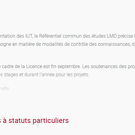
entation des IUT, le Référentiel commun des études LMD précise l
gogne en matière de modalités de contrôle des connaissances, d’
adre de la Licence est fin septembre. Les soutenances des proj
 stages et durant l’année pour les projets.
nelle
 dans chaque parcours
 à statuts particuliers