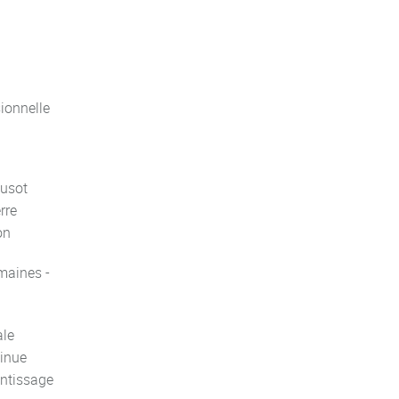
ionnelle
usot
rre
on
maines -
ale
inue
entissage