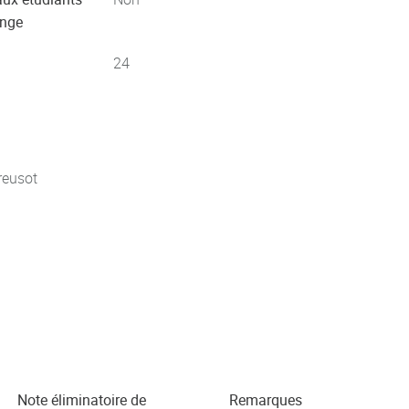
ange
24
reusot
Note éliminatoire de
Remarques