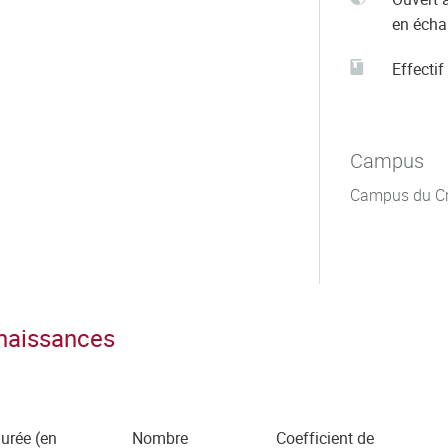
en éch
Effectif
Campus
Campus du C
nnaissances
urée (en
Nombre
Coefficient de