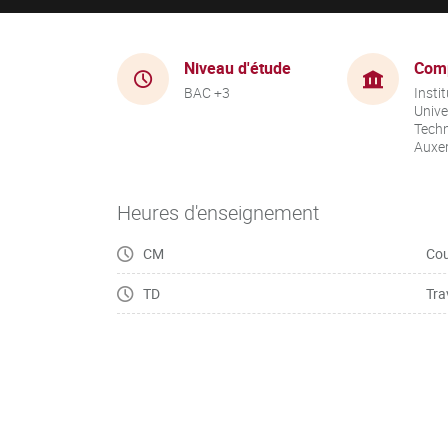
Niveau d'étude
Com
BAC +3
Instit
Unive
Techn
Auxer
Heures d'enseignement
CM
Cou
TD
Tra