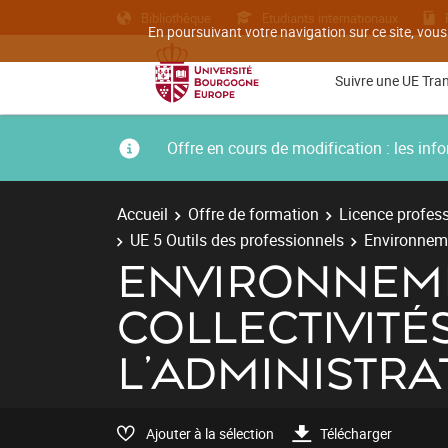
Bibliothèque
Etudiants internationaux
En poursuivant votre navigation sur ce site, vous
Suivre une UE Tra
Offre en cours de modification : les i
Accueil
Offre de formation
Licence profess
UE 5 Outils des professionnels
Environnemen
ENVIRONNEME
COLLECTIVITÉ
L'ADMINISTRA
Ajouter à la sélection
Télécharger