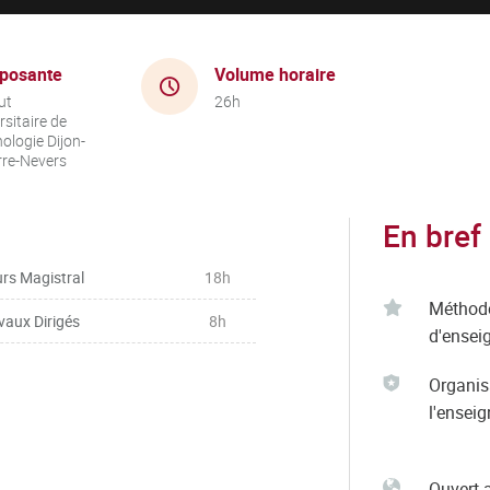
posante
Volume horaire
ut
26h
rsitaire de
ologie Dijon-
re-Nevers
En bref
rs Magistral
18h
Méthod
vaux Dirigés
8h
d'ensei
Organis
l'ensei
Ouvert 