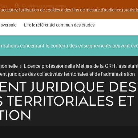
Plan
Candidatures inscriptions
 acceptez l'utilisation de cookies à des fins de mesure d'audience (statis
nsversale
Lire le référentiel commun des études
nformations concernant le contenu des enseignements peuvent év
ionnelle
Licence professionnelle Métiers de la GRH : assistan
t juridique des collectivités territoriales et de l'administration
NT JURIDIQUE DES
S TERRITORIALES ET
TION