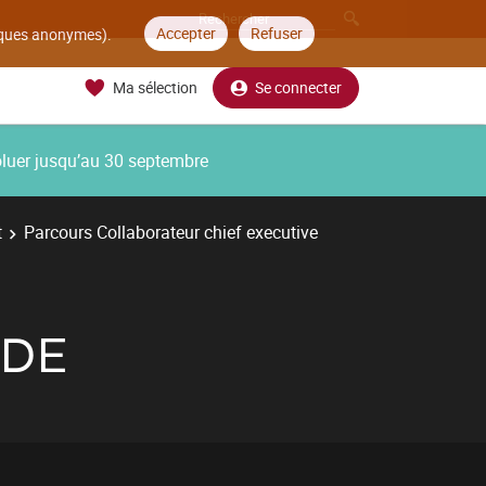
Accepter
Refuser
tiques anonymes).
Ma sélection
Se connecter
oluer jusqu’au 30 septembre
t
Parcours Collaborateur chief executive
 DE