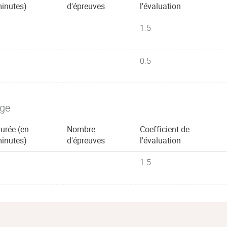
inutes)
d'épreuves
l'évaluation
1.5
0.5
age
urée (en
Nombre
Coefficient de
inutes)
d'épreuves
l'évaluation
1.5