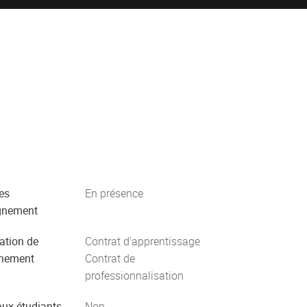
es
En présence
gnement
ation de
Contrat d'apprentissage
gnement
Contrat de
professionnalisation
aux étudiants
Non