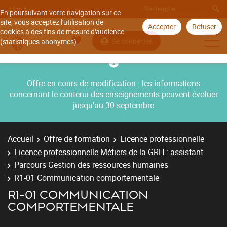
Aller à
En poursuivant votre navigation sur ce
site, vous acceptez l'utilisation de
Accepter
Refuser
cookies à des fins de mesure d'audience
Se connecter
(statistiques anonymes).
Offre en cours de modification : les informations
concernant le contenu des enseignements peuvent évoluer
jusqu’au 30 septembre
Accueil
Offre de formation
Licence professionnelle
Licence professionnelle Métiers de la GRH : assistant
Parcours Gestion des ressources humaines
R1-01 Communication comportementale
R1-01 COMMUNICATION
COMPORTEMENTALE