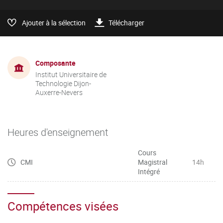
Ajouter à la sélection
Télécharger
Composante
Institut Universitaire de
Technologie Dijon-
Auxerre-Nevers
Heures d'enseignement
Cours
CMI
Magistral
14h
Intégré
Compétences visées