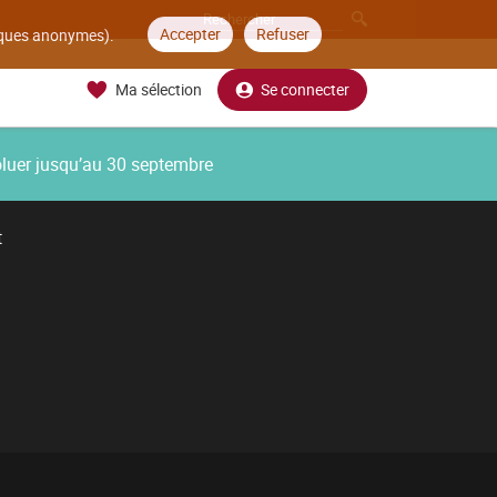
Accepter
Refuser
tiques anonymes).
Ma sélection
Se connecter
oluer jusqu’au 30 septembre
t