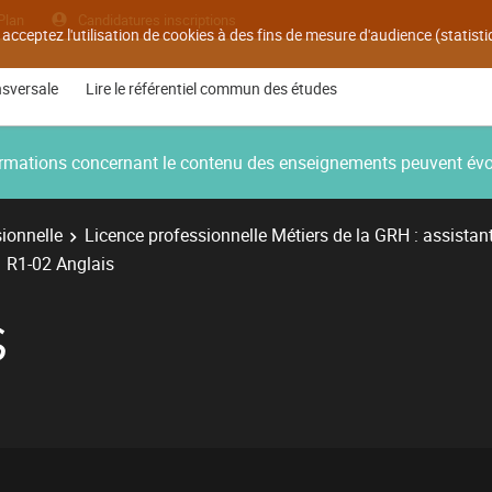
Plan
Candidatures inscriptions
 acceptez l'utilisation de cookies à des fins de mesure d'audience (statis
nsversale
Lire le référentiel commun des études
nformations concernant le contenu des enseignements peuvent év
ionnelle
Licence professionnelle Métiers de la GRH : assistan
R1-02 Anglais
S