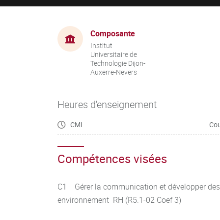
Composante
Institut
Universitaire de
Technologie Dijon-
Auxerre-Nevers
Heures d'enseignement
CMI
Cou
Compétences visées
C1 Gérer la communication et développer des 
environnement RH (R5.1-02 Coef 3)