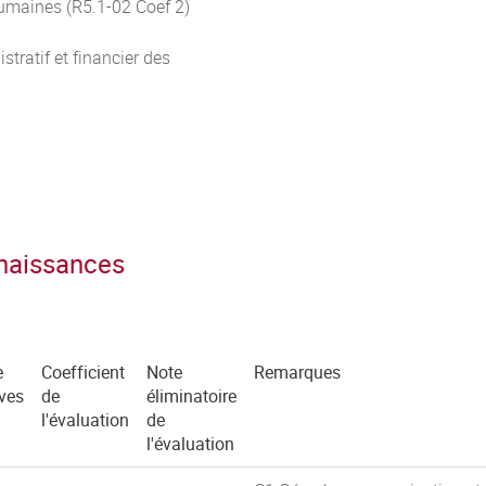
umaines (R5.1-02 Coef 2)
tratif et financier des
nnaissances
e
Coefficient
Note
Remarques
ves
de
éliminatoire
l'évaluation
de
l'évaluation