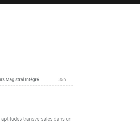
rs Magistral Intégré
35h
aptitudes transversales dans un