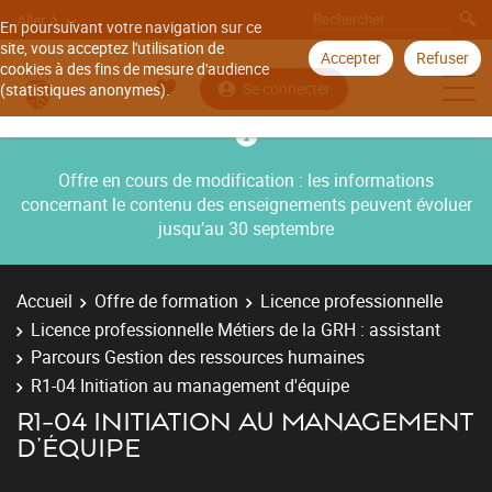
Aller à
En poursuivant votre navigation sur ce
site, vous acceptez l'utilisation de
Accepter
Refuser
cookies à des fins de mesure d'audience
Se connecter
(statistiques anonymes).
Offre en cours de modification : les informations
concernant le contenu des enseignements peuvent évoluer
jusqu’au 30 septembre
Accueil
Offre de formation
Licence professionnelle
Licence professionnelle Métiers de la GRH : assistant
Parcours Gestion des ressources humaines
R1-04 Initiation au management d'équipe
R1-04 INITIATION AU MANAGEMENT
D'ÉQUIPE