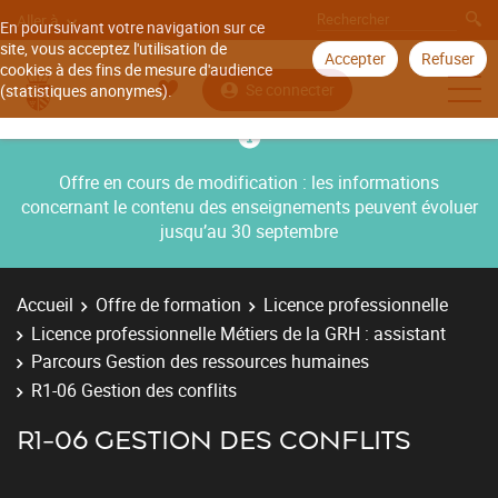
Aller à
En poursuivant votre navigation sur ce
site, vous acceptez l'utilisation de
Accepter
Refuser
cookies à des fins de mesure d'audience
Se connecter
(statistiques anonymes).
Offre en cours de modification : les informations
concernant le contenu des enseignements peuvent évoluer
jusqu’au 30 septembre
Accueil
Offre de formation
Licence professionnelle
Licence professionnelle Métiers de la GRH : assistant
Parcours Gestion des ressources humaines
R1-06 Gestion des conflits
R1-06 GESTION DES CONFLITS