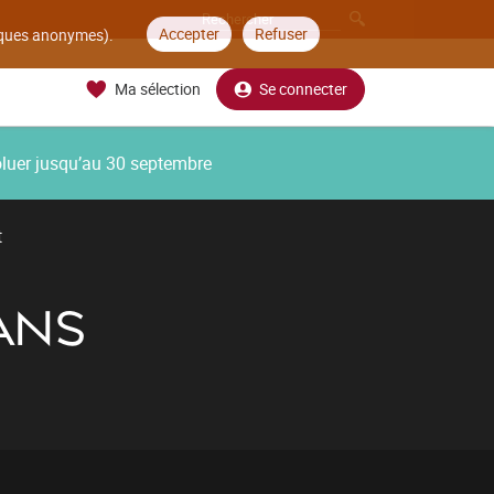
Accepter
Refuser
tiques anonymes).
Ma sélection
Se connecter
oluer jusqu’au 30 septembre
t
ANS