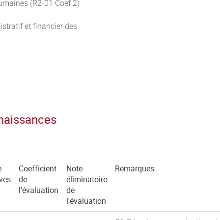
humaines (R2-01 Coef 2)
tratif et financier des
nnaissances
e
Coefficient
Note
Remarques
ves
de
éliminatoire
l'évaluation
de
l'évaluation