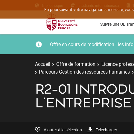
Bibliothèque
Etudiants internationaux
En poursuivant votre navigation sur ce site, vous
Suivre une UE Tra
Offre en cours de modification : les i
Accueil
Offre de formation
Licence profess
Parcours Gestion des ressources humaines
R2-01 INTROD
L'ENTREPRISE
Ajouter à la sélection
Télécharger