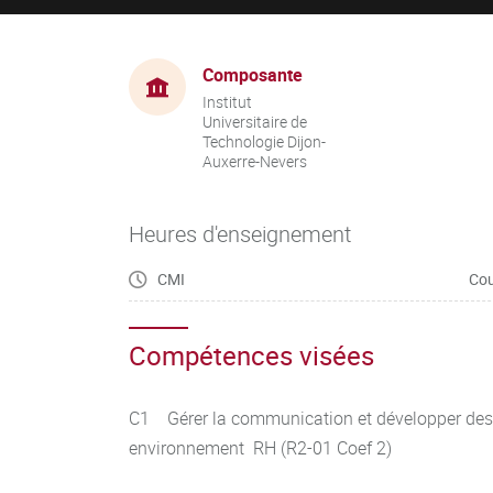
Composante
Institut
Universitaire de
Technologie Dijon-
Auxerre-Nevers
Heures d'enseignement
CMI
Cou
Compétences visées
C1 Gérer la communication et développer des 
environnement RH (R2-01 Coef 2)