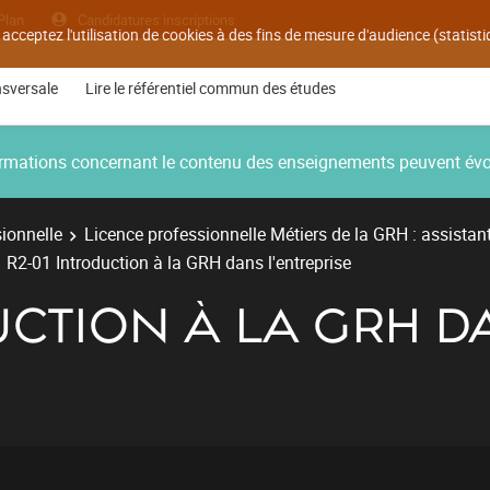
Plan
Candidatures inscriptions
 acceptez l'utilisation de cookies à des fins de mesure d'audience (statis
nsversale
Lire le référentiel commun des études
nformations concernant le contenu des enseignements peuvent év
ionnelle
Licence professionnelle Métiers de la GRH : assistan
R2-01 Introduction à la GRH dans l'entreprise
UCTION À LA GRH D