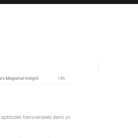
rs Magistral Intégré
14h
aptitudes transversales dans un