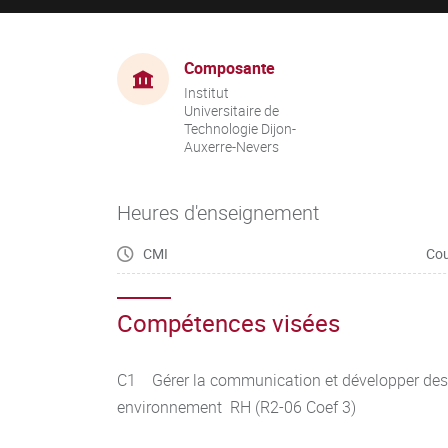
Composante
Institut
Universitaire de
Technologie Dijon-
Auxerre-Nevers
Heures d'enseignement
CMI
Cou
Compétences visées
C1 Gérer la communication et développer des 
environnement RH (R2-06 Coef 3)