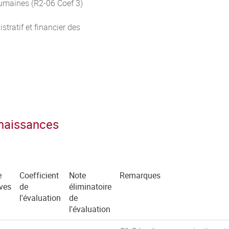
humaines (R2-06 Coef 3)
tratif et financier des
nnaissances
e
Coefficient
Note
Remarques
ves
de
éliminatoire
l'évaluation
de
l'évaluation