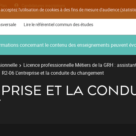
Plan
Candidatures inscriptions
 acceptez l'utilisation de cookies à des fins de mesure d'audience (statis
nsversale
Lire le référentiel commun des études
nformations concernant le contenu des enseignements peuvent év
ionnelle
Licence professionnelle Métiers de la GRH : assistan
R2-06 L'entreprise et la conduite du changement
EPRISE ET LA COND
T