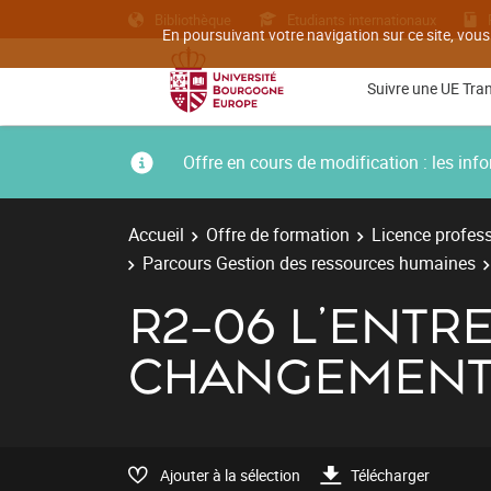
Bibliothèque
Etudiants internationaux
En poursuivant votre navigation sur ce site, vous
Suivre une UE Tra
Offre en cours de modification : les i
Accueil
Offre de formation
Licence profess
Parcours Gestion des ressources humaines
R2-06 L'ENTR
CHANGEMEN
Ajouter à la sélection
Télécharger