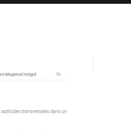
rs Magistral Intégré
7h
aptitudes transversales dans un