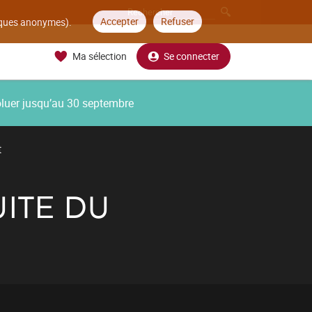
Accepter
Refuser
tiques anonymes).
Ma sélection
Se connecter
oluer jusqu’au 30 septembre
t
UITE DU