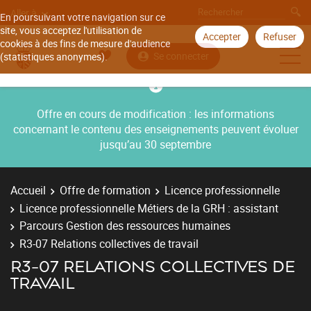
Aller à
En poursuivant votre navigation sur ce
site, vous acceptez l'utilisation de
Accepter
Refuser
cookies à des fins de mesure d'audience
Se connecter
(statistiques anonymes).
Offre en cours de modification : les informations
concernant le contenu des enseignements peuvent évoluer
jusqu’au 30 septembre
Accueil
Offre de formation
Licence professionnelle
Licence professionnelle Métiers de la GRH : assistant
Parcours Gestion des ressources humaines
R3-07 Relations collectives de travail
R3-07 RELATIONS COLLECTIVES DE
TRAVAIL