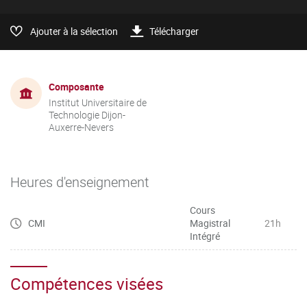
Ajouter à la sélection
Télécharger
Composante
Institut Universitaire de
Technologie Dijon-
Auxerre-Nevers
Heures d'enseignement
Cours
CMI
Magistral
21h
Intégré
Compétences visées