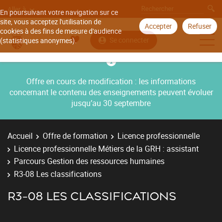
Aller à
En poursuivant votre navigation sur ce
site, vous acceptez l'utilisation de
Accepter
Refuser
cookies à des fins de mesure d'audience
Se connecter
(statistiques anonymes).
Offre en cours de modification : les informations
concernant le contenu des enseignements peuvent évoluer
jusqu’au 30 septembre
Accueil
Offre de formation
Licence professionnelle
Licence professionnelle Métiers de la GRH : assistant
Parcours Gestion des ressources humaines
R3-08 Les classifications
R3-08 LES CLASSIFICATIONS