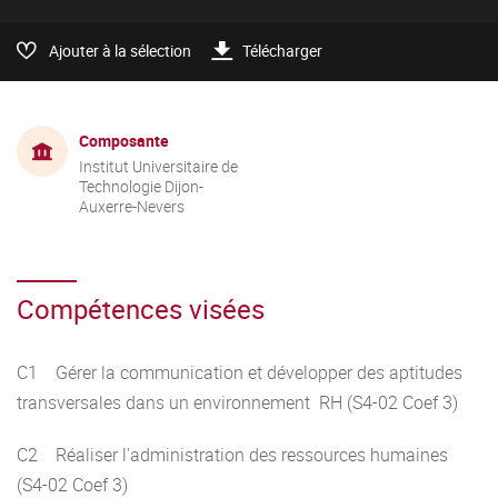
Ajouter à la sélection
Télécharger
Composante
Institut Universitaire de
Technologie Dijon-
Auxerre-Nevers
Compétences visées
C1 Gérer la communication et développer des aptitudes
transversales dans un environnement RH (S4-02 Coef 3)
C2 Réaliser l'administration des ressources humaines
(S4-02 Coef 3)