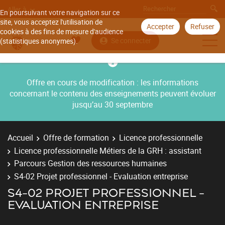
Aller à
En poursuivant votre navigation sur ce
site, vous acceptez l'utilisation de
Accepter
Refuser
cookies à des fins de mesure d'audience
Se connecter
(statistiques anonymes).
Offre en cours de modification : les informations
concernant le contenu des enseignements peuvent évoluer
jusqu’au 30 septembre
Accueil
Offre de formation
Licence professionnelle
Licence professionnelle Métiers de la GRH : assistant
Parcours Gestion des ressources humaines
S4-02 Projet professionnel - Evaluation entreprise
S4-02 PROJET PROFESSIONNEL -
EVALUATION ENTREPRISE