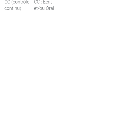
CC (contrôle
CC : Ecrit
continu)
et/ou Oral