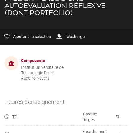
AUTOÉVALUATION RÉFLEXIVE
(DONT PORTFOLIO)
Ajouter à la sélection
Télécharger
Composante
Institut Universitaire de
Technologie Dijon-
Auxerre-Nevers
Heures d'enseignement
Travaux
TD
5h
Dirigés
Encadrement