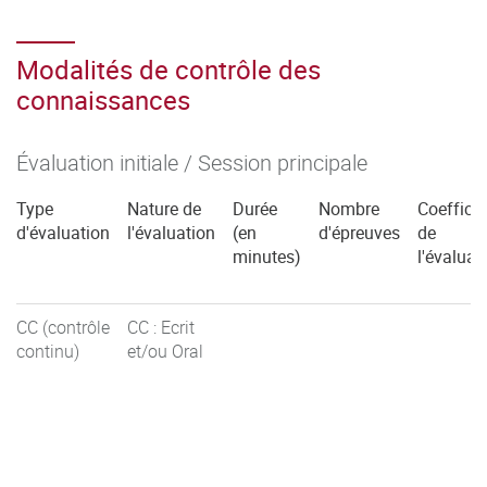
C5.5 Rendre compte des réflexions et des actions
entreprises au sein de l'organisation par l'application des
Modalités de contrôle des
apprentissages (Coeff 1)
connaissances
Évaluation initiale / Session principale
Type
Nature de
Durée
Nombre
Coefficie
d'évaluation
l'évaluation
(en
d'épreuves
de
minutes)
l'évaluat
CC (contrôle
CC : Ecrit
continu)
et/ou Oral