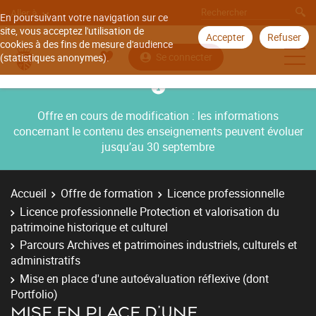
Aller à
En poursuivant votre navigation sur ce
site, vous acceptez l'utilisation de
Accepter
Refuser
cookies à des fins de mesure d'audience
Se connecter
(statistiques anonymes).
Offre en cours de modification : les informations
concernant le contenu des enseignements peuvent évoluer
jusqu’au 30 septembre
Accueil
Offre de formation
Licence professionnelle
Licence professionnelle Protection et valorisation du
patrimoine historique et culturel
Parcours Archives et patrimoines industriels, culturels et
administratifs
Mise en place d'une autoévaluation réflexive (dont
Portfolio)
MISE EN PLACE D'UNE