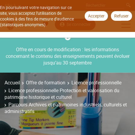
Aller à
En poursuivant votre navigation sur ce
site, vous acceptez l'utilisation de
Accepter
Refuser
cookies à des fins de mesure d'audience
Se connecter
(statistiques anonymes).
Offre en cours de modification : les informations
concernant le contenu des enseignements peuvent évoluer
jusqu’au 30 septembre
Accueil
Offre de formation
Licence professionnelle
Licence professionnelle Protection et valorisation du
patrimoine historique et culturel
Parcours Archives et patrimoines industriels, culturels et
administratifs