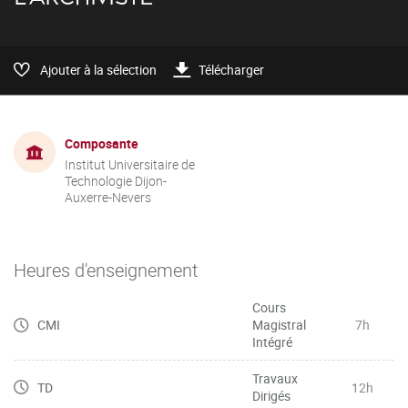
Ajouter à la sélection
Télécharger
Composante
Institut Universitaire de
Technologie Dijon-
Auxerre-Nevers
Heures d'enseignement
Cours
CMI
Magistral
7h
Intégré
Travaux
TD
12h
Dirigés