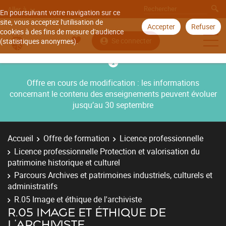
Aller à
En poursuivant votre navigation sur ce
site, vous acceptez l'utilisation de
Accepter
Refuser
cookies à des fins de mesure d'audience
Se connecter
(statistiques anonymes).
Offre en cours de modification : les informations
concernant le contenu des enseignements peuvent évoluer
jusqu’au 30 septembre
Accueil
Offre de formation
Licence professionnelle
Licence professionnelle Protection et valorisation du
patrimoine historique et culturel
Parcours Archives et patrimoines industriels, culturels et
administratifs
R.05 Image et éthique de l'archiviste
R.05 IMAGE ET ÉTHIQUE DE
L'ARCHIVISTE