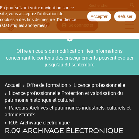
Aller à
En poursuivant votre navigation sur ce
site, vous acceptez l'utilisation de
Accepter
Refuser
cookies à des fins de mesure d'audience
Se connecter
(statistiques anonymes).
Offre en cours de modification : les informations
concernant le contenu des enseignements peuvent évoluer
jusqu’au 30 septembre
Accueil
Offre de formation
Licence professionnelle
Licence professionnelle Protection et valorisation du
patrimoine historique et culturel
Parcours Archives et patrimoines industriels, culturels et
administratifs
R.09 Archivage électronique
R.09 ARCHIVAGE ÉLECTRONIQUE