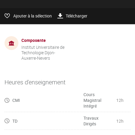
Ajouter à la sélection
Télécharger
Composante
Institut Universitaire de
Technologie Dijon-
Auxerre-Nevers
Heures d'enseignement
Cours
CMI
Magistral
12h
Intégré
Travaux
TD
12h
Dirigés