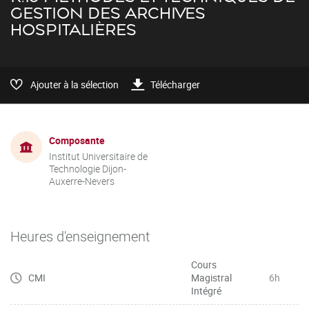
GESTION DES ARCHIVES
HOSPITALIÈRES
Ajouter à la sélection
Télécharger
Composante
Institut Universitaire de
Technologie Dijon-
Auxerre-Nevers
Heures d'enseignement
Cours
CMI
Magistral
6h
Intégré