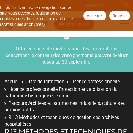
Aller à
En poursuivant votre navigation sur ce
site, vous acceptez l'utilisation de
Accepter
Refuser
cookies à des fins de mesure d'audience
Se connecter
(statistiques anonymes).
Offre en cours de modification : les informations
concernant le contenu des enseignements peuvent évoluer
jusqu’au 30 septembre
Accueil
Offre de formation
Licence professionnelle
Licence professionnelle Protection et valorisation du
patrimoine historique et culturel
Parcours Archives et patrimoines industriels, culturels et
administratifs
R.13 Méthodes et techniques de gestion des archives
hospitalières
R.13 MÉTHODES ET TECHNIQUES DE