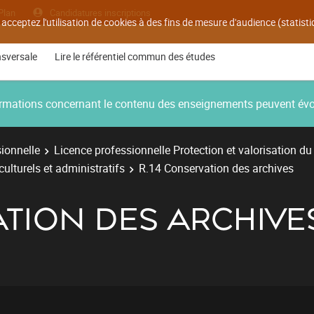
Plan
Candidatures inscriptions
 acceptez l'utilisation de cookies à des fins de mesure d'audience (statis
nsversale
Lire le référentiel commun des études
nformations concernant le contenu des enseignements peuvent év
ionnelle
Licence professionnelle Protection et valorisation du 
culturels et administratifs
R.14 Conservation des archives
ATION DES ARCHIVE