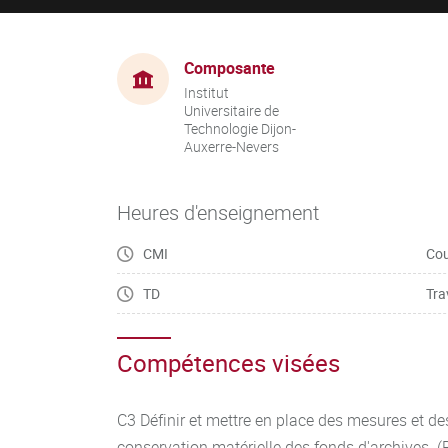
Composante
Institut
Universitaire de
Technologie Dijon-
Auxerre-Nevers
Heures d'enseignement
CMI
Cou
TD
Tra
Compétences visées
C3 Définir et mettre en place des mesures et de
conservation matérielle des fonds d'archives (