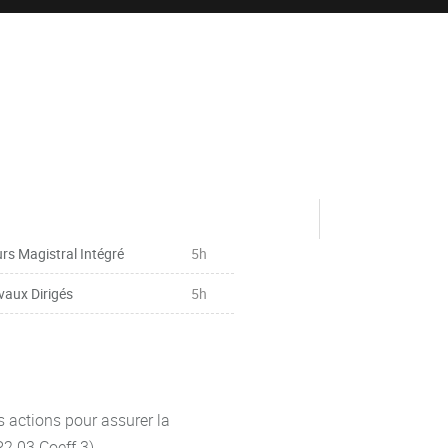
rs Magistral Intégré
5h
vaux Dirigés
5h
s actions pour assurer la
R2.03 Coeff 3)