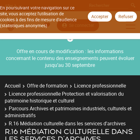
Aller à
En poursuivant votre navigation sur ce
site, vous acceptez l'utilisation de
Accepter
Refuser
cookies à des fins de mesure d'audience
Se connecter
(statistiques anonymes).
Offre en cours de modification : les informations
concernant le contenu des enseignements peuvent évoluer
jusqu’au 30 septembre
Accueil
Offre de formation
Licence professionnelle
Licence professionnelle Protection et valorisation du
patrimoine historique et culturel
Parcours Archives et patrimoines industriels, culturels et
administratifs
R.16 Médiation culturelle dans les services d'archives
R.16 MÉDIATION CULTURELLE DANS
LES SERVICES D'ARCHIVES