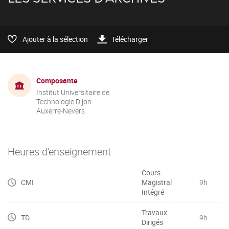
Ajouter à la sélection
Télécharger
Composante
Institut Universitaire de
Technologie Dijon-
Auxerre-Nevers
Heures d'enseignement
Cours
CMI
Magistral
9h
Intégré
Travaux
TD
9h
Dirigés