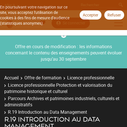
Aller à
En poursuivant votre navigation sur ce
site, vous acceptez l'utilisation de
Accepter
Refuser
cookies à des fins de mesure d'audience
Se connecter
(statistiques anonymes).
Offre en cours de modification : les informations
concernant le contenu des enseignements peuvent évoluer
jusqu’au 30 septembre
Accueil
Offre de formation
Licence professionnelle
Licence professionnelle Protection et valorisation du
patrimoine historique et culturel
Parcours Archives et patrimoines industriels, culturels et
administratifs
R.19 Introduction au Data Management
R.19 INTRODUCTION AU DATA
MANAGEMENT