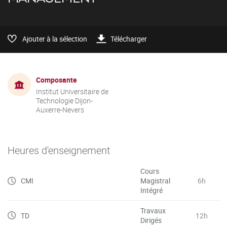
Ajouter à la sélection
Télécharger
Composante
Institut Universitaire de
Technologie Dijon-
Auxerre-Nevers
Heures d'enseignement
Cours
CMI
Magistral
6h
Intégré
Travaux
TD
12h
Dirigés