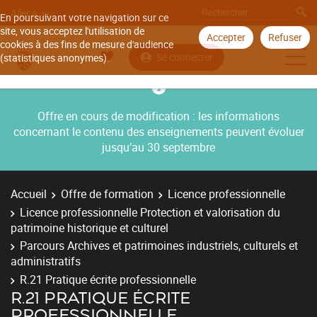
Aller à
En poursuivant votre navigation sur ce
site, vous acceptez l'utilisation de
Accepter
Refuser
cookies à des fins de mesure d'audience
Se connecter
(statistiques anonymes).
Offre en cours de modification : les informations
concernant le contenu des enseignements peuvent évoluer
jusqu’au 30 septembre
Accueil
Offre de formation
Licence professionnelle
Licence professionnelle Protection et valorisation du
patrimoine historique et culturel
Parcours Archives et patrimoines industriels, culturels et
administratifs
R.21 Pratique écrite professionnelle
R.21 PRATIQUE ÉCRITE
PROFESSIONNELLE