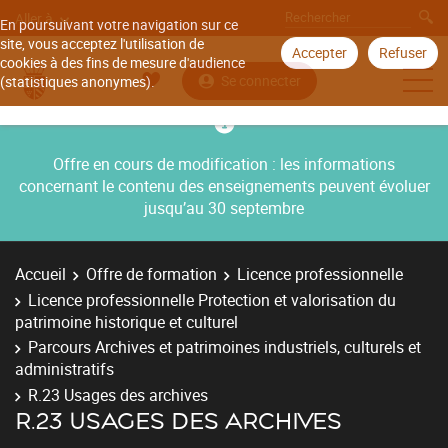
Aller à
En poursuivant votre navigation sur ce
site, vous acceptez l'utilisation de
Accepter
Refuser
cookies à des fins de mesure d'audience
Se connecter
(statistiques anonymes).
Offre en cours de modification : les informations
concernant le contenu des enseignements peuvent évoluer
jusqu’au 30 septembre
Accueil
Offre de formation
Licence professionnelle
Licence professionnelle Protection et valorisation du
patrimoine historique et culturel
Parcours Archives et patrimoines industriels, culturels et
administratifs
R.23 Usages des archives
R.23 USAGES DES ARCHIVES