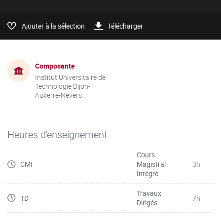
Ajouter à la sélection
Télécharger
Composante
Institut Universitaire de
Technologie Dijon-
Auxerre-Nevers
Heures d'enseignement
Cours
CMI
Magistral
3h
Intégré
Travaux
TD
7h
Dirigés