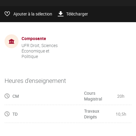
Ajouter à la sélection
Télécharger
Composante
UFR Droit, Sciences
Économique et
Politique
Heures d'enseignement
Cours
CM
20h
Magistral
Travaux
TD
10,5h
Dirigés