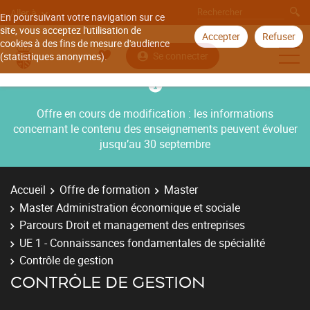
Aller à
En poursuivant votre navigation sur ce
site, vous acceptez l'utilisation de
Accepter
Refuser
cookies à des fins de mesure d'audience
Se connecter
(statistiques anonymes).
Offre en cours de modification : les informations
concernant le contenu des enseignements peuvent évoluer
jusqu’au 30 septembre
Accueil
Offre de formation
Master
Master Administration économique et sociale
Parcours Droit et management des entreprises
UE 1 - Connaissances fondamentales de spécialité
Contrôle de gestion
CONTRÔLE DE GESTION