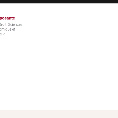
posante
roit, Sciences
omique et
ique